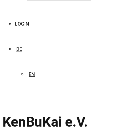
LOGIN
DE
EN
KenBuKai e.V.